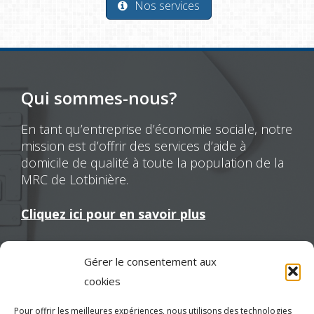
Nos services
Qui sommes-nous?
En tant qu’entreprise d’économie sociale, notre
mission est d’offrir des services d’aide à
domicile de qualité à toute la population de la
MRC de Lotbinière.
Cliquez ici pour en savoir plus
Gérer le consentement aux
Nous joindre
cookies
Pour offrir les meilleures expériences, nous utilisons des technologies