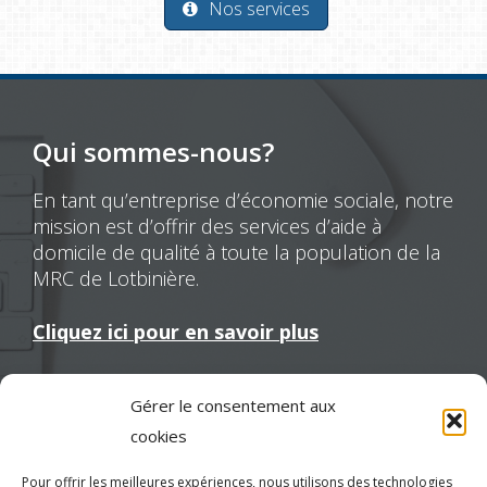
Nos services
Qui sommes-nous?
En tant qu’entreprise d’économie sociale, notre
mission est d’offrir des services d’aide à
domicile de qualité à toute la population de la
MRC de Lotbinière.
Cliquez ici pour en savoir plus
Gérer le consentement aux
Nous joindre
cookies
Pour offrir les meilleures expériences, nous utilisons des technologies